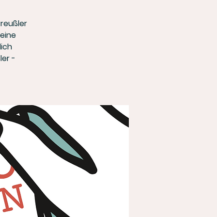
Preußler
leine
lich
ler -