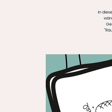
In dies
wäre
Ges
"Räu