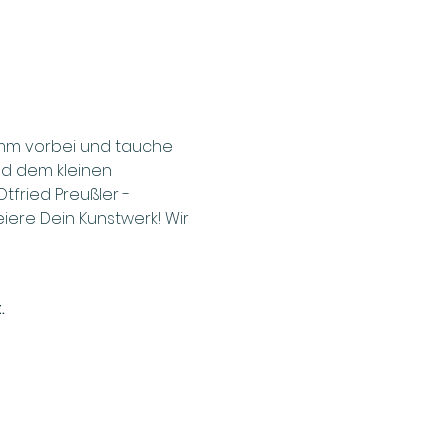
omm vorbei und tauche 
nd dem kleinen 
tfried Preußler - 
eiere Dein Kunstwerk! Wir 
.