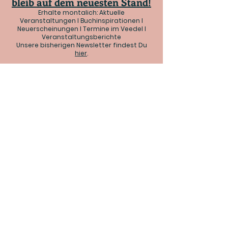
bleib auf dem neuesten Stand!
Erhalte montalich: Aktuelle
Veranstaltungen I Buchinspirationen I
Neuerscheinungen I Termine im Veedel I
Veranstaltungsberichte
Unsere bisherigen Newsletter findest Du
hier
.
FAQ
Cookies
Impressum
Datenschutz
Facebook
Instagram
© 2024 handtverlesen - Stephanie
Luchterhandt