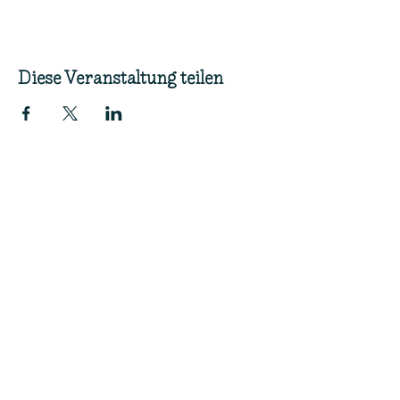
Diese Veranstaltung teilen
Zur Newsletteranmeldung -
bleib auf dem neuesten Stand!
Erhalte montalich: Aktuelle
Veranstaltungen I Buchinspirationen I
Neuerscheinungen I Termine im Veedel I
Veranstaltungsberichte
Unsere bisherigen Newsletter findest Du
hier
.
FAQ
Cookies