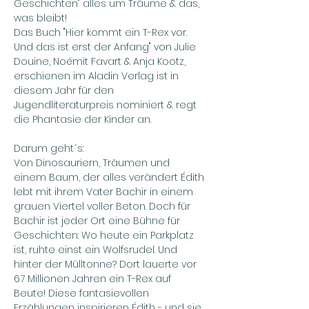
Geschichten" alles um Träume & das, 
was bleibt!
Das Buch "Hier kommt ein T-Rex vor. 
Und das ist erst der Anfang" von Julie 
Douine, Noémit Favart & Anja Kootz, 
erschienen im Aladin Verlag ist in 
diesem Jahr für den 
Jugendliteraturpreis nominiert & regt 
die Phantasie der Kinder an.
Darum geht´s:
Von Dinosauriern, Träumen und 
einem Baum, der alles verändert Édith 
lebt mit ihrem Vater Bachir in einem 
grauen Viertel voller Beton. Doch für 
Bachir ist jeder Ort eine Bühne für 
Geschichten: Wo heute ein Parkplatz 
ist, ruhte einst ein Wolfsrudel. Und 
hinter der Mülltonne? Dort lauerte vor 
67 Millionen Jahren ein T-Rex auf 
Beute! Diese fantasievollen 
Erzählungen inspirieren Édith - und sie 