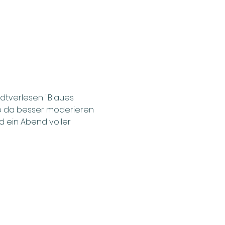
ndtverlesen "Blaues 
te da besser moderieren 
d ein Abend voller 