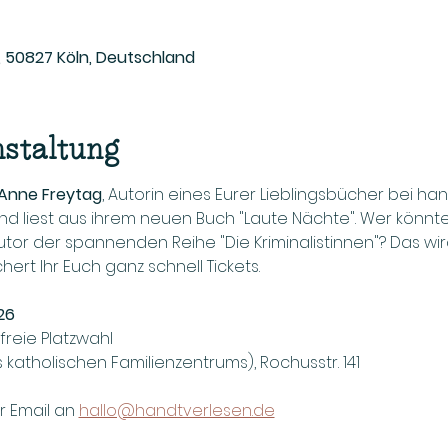
1, 50827 Köln, Deutschland
nstaltung
 Anne Freytag
, Autorin eines Eurer Lieblingsbücher bei ha
nd liest aus ihrem neuen Buch "Laute Nächte". Wer könn
Autor der spannenden Reihe "Die Kriminalistinnen"? Das wir
rt Ihr Euch ganz schnell Tickets.
026
h, freie Platzwahl
s katholischen Familienzentrums), Rochusstr. 141
r Email an 
hallo@handtverlesen.de