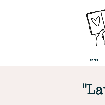
Start
"La