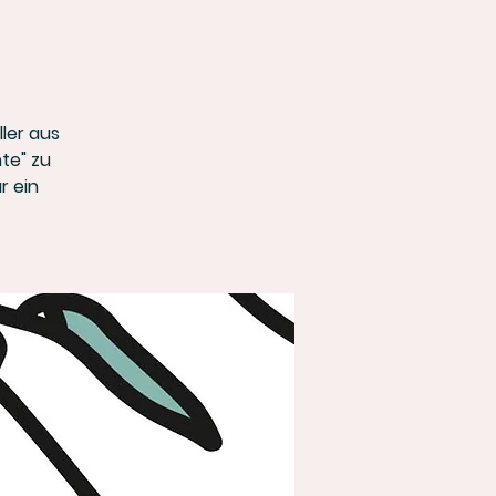
ller aus
te" zu
r ein