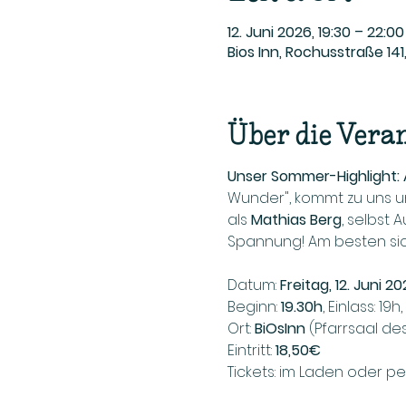
12. Juni 2026, 19:30 – 22:00
Bios Inn, Rochusstraße 14
Über die Vera
Unser Sommer-Highlight:
Wunder", kommt zu uns u
als 
Mathias Berg
, selbst 
Spannung! Am besten siche
Datum: 
Freitag, 12. Juni 2
Beginn: 
19.30h
, Einlass: 19
Ort: 
BiOsInn
 (Pfarrsaal de
Eintritt: 
18,50€
Tickets: im Laden oder pe