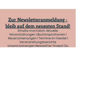
Zur Newsletteranmeldung -
bleib auf dem neuesten Stand!
Erhalte montalich: Aktuelle
Veranstaltungen I Buchinspirationen I
Neuerscheinungen I Termine im Veedel I
Veranstaltungsberichte
Unsere bisherigen Newsletter findest Du
hier
.
FAQ
Cookies
Impressum
Datenschutz
Facebook
Instagram